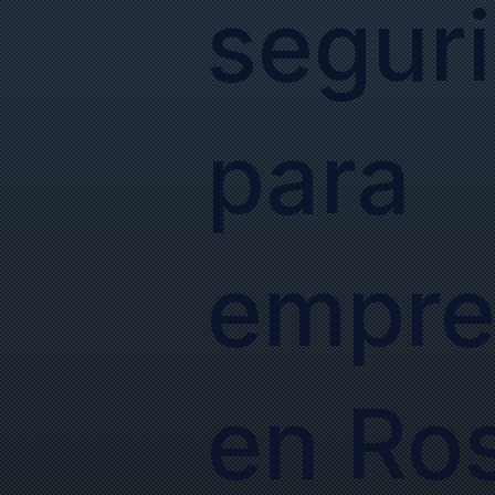
segur
para
empre
en Ro