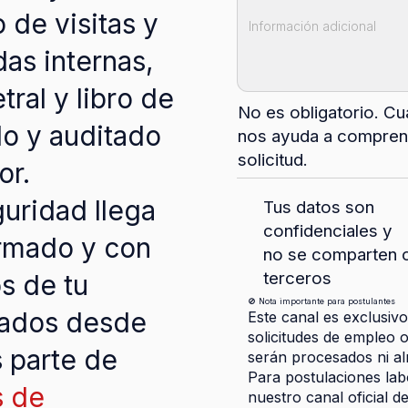
o de visitas y
as internas,
ral y libro de
No es obligatorio. Cua
o y auditado
nos ayuda a comprend
solicitud.
or.
guridad llega
Tus datos son
confidenciales y
ormado y con
no se comparten 
terceros
s de tu
🚫 Nota importante para postulantes
rados desde
Este canal es exclusivo
solicitudes de empleo 
s parte de
serán procesados ni al
Para postulaciones labo
s de
nuestro canal oficial d