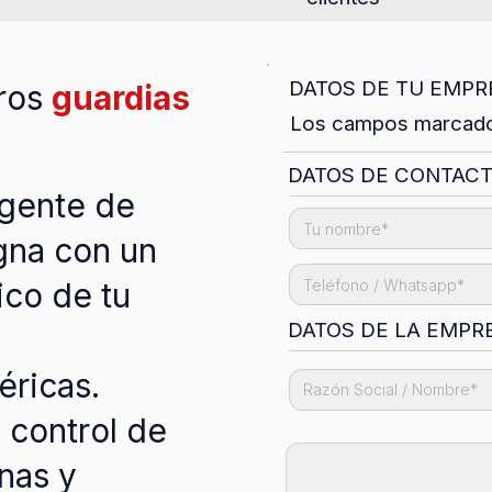
DATOS DE TU EMPRE
ros
guardias
Los campos marcados
DATOS DE CONTAC
agente de
gna con un
ico de tu
DATOS DE LA EMPR
n
éricas.
e control de
nas y