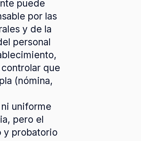
ente puede
sable por las
ales y de la
del personal
ablecimiento,
 controlar que
pla (nómina,
 ni uniforme
ia, pero el
 y probatorio