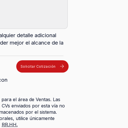
lquier detalle adicional
er mejor el alcance de la
Solicitar Cotización
con
 para el área de Ventas. Las
o CVs enviados por esta vía no
macenados por el sistema.
rales, utilice únicamente
e
RR.HH.