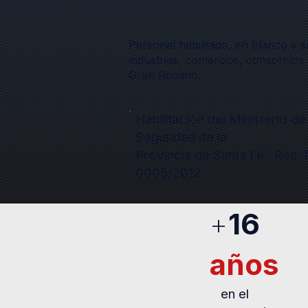
Personal habilitado, en blanco y 
industrias, comercios, consorcios 
Gran Rosario.
Habilitación del Ministerio de
Seguridad de la
Provincia de Santa Fe · Res. 
0005/2012
+
16
años
en el