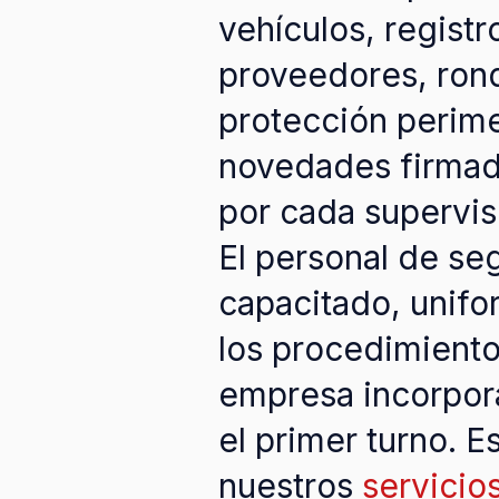
vehículos, registr
proveedores, rond
protección perimet
novedades firmad
por cada supervis
El personal de se
capacitado, unif
los procedimiento
empresa incorpo
el primer turno. E
nuestros
servicio