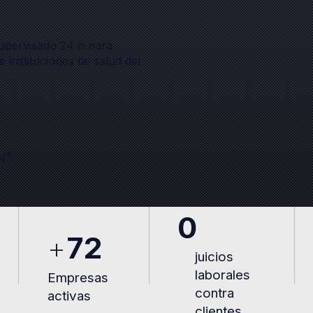
supervisado 24 h para
e instituciones de salud del
N°
0
+
72
juicios
laborales
Empresas
contra
activas
clientes