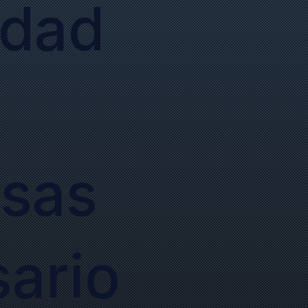
idad
sas
sario