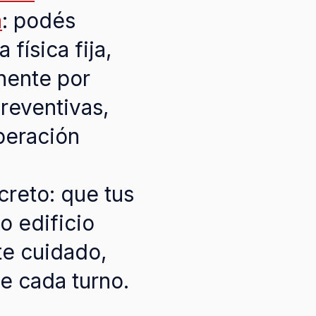
a
: podés
 física fija,
nente por
preventivas,
peración
creto: que tus
o edificio
te cuidado,
de cada turno.