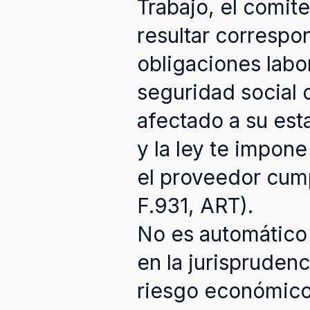
Trabajo, el comit
resultar correspon
obligaciones labor
seguridad social 
afectado a su est
y la ley te impone
el proveedor cum
F.931, ART).
No es automático
en la jurisprudenc
riesgo económico