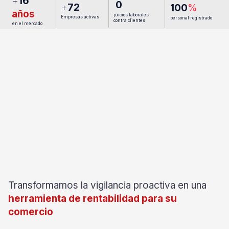
+
16
0
+
72
100
%
años
juicios laborales
Empresas activas
personal registrado
contra clientes
en el mercado
Transformamos la vigilancia proactiva en una
herramienta de rentabilidad para su
comercio