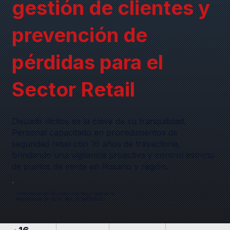
gestión de clientes y
prevención de
pérdidas para el
Sector Retail
Disuadir ilícitos es la clave de su tranquilidad.
Personal capacitado en procedimientos de
seguridad retail con 16 años de trayectoria,
brindando una vigilancia proactiva y control estricto
de puntos de venta en Rosario y región.
Habilitación del Ministerio de Seguridad de la
Provincia de Santa Fe · Res. N° 0005/2012